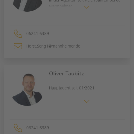
in der Agentur, seit vielen Jahren bei der
Mannheimer.
Seit 01.05.2016 befindet er sich nun
mittlerweile im verdienten
(Un-)Ruhestand.
Er unterstützt dennoch weiterhin
06241 6389
tatkräftig und bleibt so seinen Kunden
weiterhin als Berater erhalten.
Horst.Seng1@mannheimer.de
Oliver Taubitz
Hauptagent seit 01/2021
06241 6389