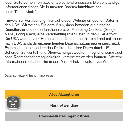
Karriere
Presse
Nachhaltigkeit
Social Media
ARTIMA
ARTIMA
BELMOT
BELMOT
I'M SOUND
SINFONIMA
© Mannheimer Versicherung AG 2026
Ansprechpartner
Cookie-Einstellungen
Barrierefreiheit
Datenschutz
Impressum
Vertrag widerrufen